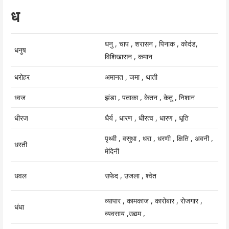
ध
धनु , चाप , शरासन , पिनाक , कोदंड,
धनुष
विशिखासन , कमान
धरोहर
अमानत , जमा , थाती
ध्वज
झंडा , पताका , केतन , केतु , निशान
धीरज
धैर्य , धारण , धीरत्व , धारण , धृति
पृथ्वी , वसुधा , धरा , धरणी , क्षिति , अवनी ,
धरती
मेदिनी
धवल
सफेद , उजला , श्वेत
व्यापार , कामकाज , कारोबार , रोजगार ,
धंधा
व्यवसाय ,उद्यम ,