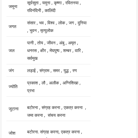
सूर्यसुता , यमुना , कृष्णा , रवितनया ,
जमुना
रविनंदिनी , कालिंदी
संसार , भव , विश्व , लोक , जग , दुनिया
जगत
, भुवन , मृत्युलोक
पानी , तोय , जीवन , अंबु , अमृत ,
जल
धनरस , क्षीर , मेघपुष्प , शम्बर , वारि ,
सर्वमुख
जंग
लड़ाई , संग्राम , समर , युद्ध , रण
प्रकाश , लौ , अलौक , अग्निशिखा ,
ज्योति
प्रभा
बटोरना , संग्रह करना , एकत्र करना ,
जुटाना
जमा करना , संचय करना
बटोरना. संग्रह करना, एकत्र करना ,
जोश