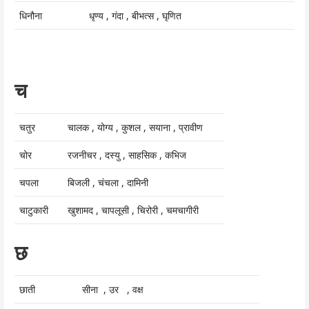
धिनौना
धृण्य , गंदा , बीभत्स , घृणित
च
चतुर
चालक , योग्य , कुशल , सयाना , प्रावीण
चोर
रजनीचर , दस्यु , साहसिक , कभिज
चपला
बिजली , चंचला , दामिनी
चाटुकारी
खुशामद , चापलूसी , चिरोरी , चमचागीरी
छ
छाती
सीना , उर , वक्ष