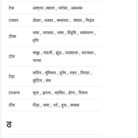
टेक
आश्रय ,सहारा , भरोसा , अबलम्ब
टक्कर
ठोकर , धक्का , समाघात , संघात , भिड़ंत
भाषा , व्याख्या , भाष्य , विवृति , भाषांतरण ,
टीका
वृत्ति
समूह , मंडली , झुंड , पाठशाला , चटसाल ,
टोल
जत्था
कठिन , मुश्किल , दुर्गम , वक्र , तिरछा ,
टेढ़ा
कुटिल , बंक
टपकना
चूना , झरना , स्रवित , होना , रिसना
टीस
पीड़ा , कष्ट , दर्द , हूक , कसक
ठ