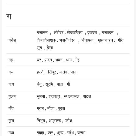
ग
गजानन , लंबोदर , मोदकप्रिय , एकदंत , गजवदन ,
गणेश
विघ्नविनाशक , भवानीनंदन , विनायक , मूषकवाहन , गौरी
सुत , हेरंब
गृह
घर , सदन , भवन , धाम , गेह
गज
हस्ती , सिंधुर , मातंग , नाग
गाय
धेनु , सुरभि , माता , गौ
गुलाब
सुमना , शतपत्र , स्थलकमल , पाटल
गाँव
ग्राम , मौजा , पुरवा
गुप्त
निभृत , अप्रकट , परोक्ष
गधा
गदहा , खर , धूसर , गर्दभ , रासभ