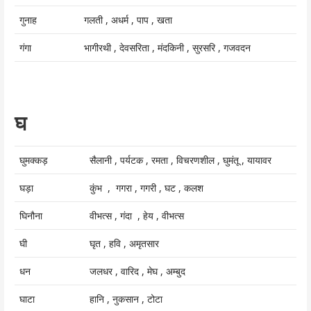
गुनाह
गलती , अधर्म , पाप , खता
गंगा
भागीरथी , देवसरिता , मंदकिनी , सुरसरि , गजवदन
घ
घुमक्कड़
सैलानी , पर्यटक , रमता , विचरणशील , घुमंतू , यायावर
घड़ा
कुंभ , गगरा , गगरी , घट , कलश
घिनौना
वीभत्स , गंदा , हेय , वीभत्स
घी
घृत , हवि , अमृतसार
धन
जलधर , वारिद , मेघ , अम्बुद
घाटा
हानि , नुकसान , टोटा