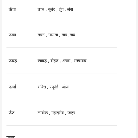
ऊँचा
उच्च , बुलंद , तुंग , लंबा
ऊष्मा
तपन , उष्णता , ताप ,ताव
ऊबड़
खाबड़ , बीहड़ , असम , उच्चावच
ऊर्जा
शक्ति , स्फूर्ति , ओज
ऊँट
लम्बोष्ठ , महाग्रीव , उष्ट्र