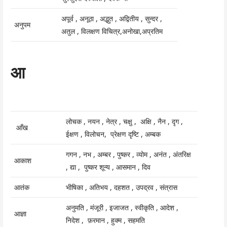
अपूर्व , अनूठा , अद्भुत , अद्वितीय , सुन्दर ,
अनुपम
अतुल , विलक्षण विचित्र,अनोखा,अप्रतिम
आ
लोचक , नयन , नेत्र , चक्षु , अक्षि , नैन , दृग ,
आँख
ईक्षण , विलोचन, प्रेक्षण दृष्टि , अम्बक
गगन , नभ , अम्बर , पुष्कर , व्योम , अनंत , अंतरिक्ष
आकाश
, द्या , पुष्कर शून्य , आसमान , दिव
आतंक
भीषिका , अतिभय , दहशत , उपद्रव , संत्रास
अनुमति , मंजूरी , इजाजत , स्वीकृति , आदेश ,
आज्ञा
निदेश , फ़रमान , हुक्म , सहमति