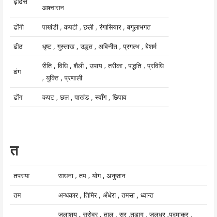
ढ़ाढस
आश्वासन
ढोंगी
पाखंडी , कपटी , छली , रंगासियार , बगुलाभगत
ढीठ
धृष्ट , गुस्ताख , उद्धत , अविनीत , प्रगल्भ , बेशर्म
रीति , विधि , शैली , उपाय , तरीका , पद्धति , प्रविधि
ढंग
, युक्ति , प्रणाली
ढोंग
कपट , छल , पाखंड , स्वॉंग , छिपाव
त
तपस्या
साधना , तप , योग , अनुष्ठान
तम
अन्धकार , तिमिर , अँधेरा , तमसा , ध्वान्त
जलाशय , सरोवर , ताल , सर ,तड़ाग , जलधर ,पद्माकर ,