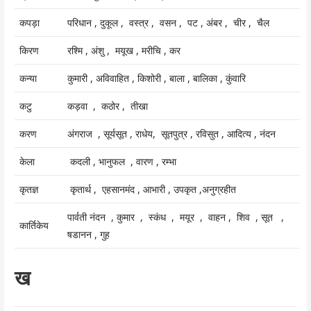
कपड़ा
परिधान , दुकूल , वस्त्र , वसन , पट , अंबर , चीर , चैल
किरण
रश्मि , अंशु , मयूख , मरीचि , कर
कन्या
कुमारी , अविवाहित , किशोरी , बाला , बालिका , कुंवारि
कटु
कड़वा , कठोर , तीखा
करण
अंगराज , सूर्यसूत , राधेय, सूतपुत्र , रविसुत , आदित्य , नंदन
केला
कदली , भानुफल , वारण , रम्भा
कृतज्ञ
कृतार्थ , एहसानमंद , आभारी , उपकृत ,अनुग्रहीत
पार्वती नंदन , कुमार , स्कंध , मयूर , वाहन , शिव , सूत ,
कार्तिकेय
षडानन , गुह
ख