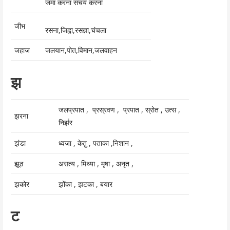
जमा करना संचय करना
जीभ
रसना,जिह्वा,रसज्ञा,चंचला
जहाज
जलयान,पोत,विमान,जलवाहन
झ
जलप्रपात , प्रस्रवण , प्रपात , स्रोत , उत्स ,
झरना
निर्झर
झंडा
ध्वजा , केतु , पताका ,निशान ,
झूठ
असत्य , मिथ्या , मृषा , अनृत ,
झकोर
झोंका , झटका , बयार
ट