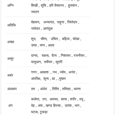
अग्नि
शिखी , शुचि , हरि वैश्वानर , हुताशन ,
ज्वलन
मेहमान, अभ्यागत, पाहुना , रिश्तेदार ,
अतिथि
नातेदार , आगंतुक
शुभ, सौम्य, उचित , बढ़िया , चोखा ,
अच्छा
उम्दा , घणा , आला
दानव, राक्षस, दैत्य , निशाचर , रजनीचर ,
असुर
यातुधान, तमीचर , सुरारि
गगन , आकाश , नभ , व्योम , अनंत ,
अबंर
अंतरिक्ष, शून्य , द्या , ,पुष्कर
अंधकार
तम , अंधेरा , तिमिर , तमिस्र , ध्वान्त
कलेवर, तन, अवयव, काया , शरीर , वयु ,
अंग
देह , अंश , खण्ड हिस्सा , उपांश , भाग ,
घटक, टुकड़ा