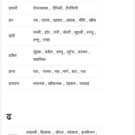
डायरी
रोजनामचा , दैनिकी , दैनन्दिनी
डर
भय , त्रास , दहशत , आंतक , भीति , खौंफ
रस्सी , डोर , तनी , जेवरी , सुतली , रज्जु ,
डोरी
तन्तु , पगहा
लुंठक , डकैत , दस्यु , लुटेरा , बटमार ,
डकैत
साहसिक
डगर
पंथ , रास्ता , राह , मार्ग , बाट , पथ
डरावना
भयानक , खौफनाक , दहशत , भयावह
ढ
तसल्ली , दिलासा , धीरज , सांत्वना , इतमीनान ,