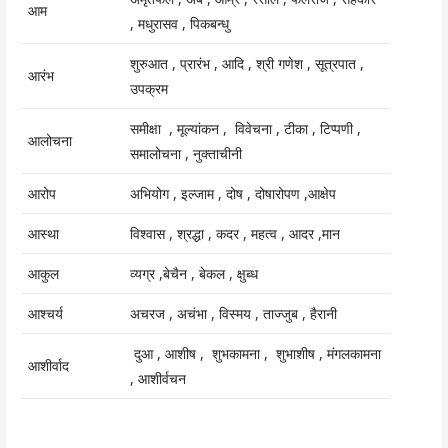
आम
, मधुरासव , पिकबन्धु
शुरुआत , प्रारंभ , आदि , श्री गणेश , सूत्रपात ,
आरंभ
उपक्रम
समीक्षा , मूल्यांकन , विवेचना , टीका , टिप्पणी ,
आलोचना
समालोचना , नुक्ताचीनी
आरोप
अभियोग , इल्जाम , दोष , दोषारोपण ,आक्षेप
आस्था
विश्वास , श्रद्धा , कदर , महत्व , आदर ,मान
आकुल
व्यग्र ,बेचैन , बेकल , क्षुब्ध
आश्चर्य
अचरज , अचंभा , विस्मय , ताज्जुब , हैरानी
दुआ , आशीष , शुभकामना , शुभाशीष , मंगलकामना
आशीर्वाद
, आशीर्वचन