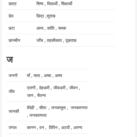
छात्र
शिष्य , विद्यार्थी , शिक्षार्थी
छेद
छिद्र ,सुराख
छटा
आभा , कांति , चमक
छानबीन
जाँच , तहकीकात , पूछताछ
ज
जननी
माँ , माता , अम्बा , अम्मा
प्राणी , देहधारी , जीवधारी , जीवन ,
जीव
जान , चैतन्य
वैदेही , सीता , जनकसुता , जनकतनया
जानकी
, जनकात्मजा
जंगल
कानन , वन , विपिन , अटवी , अरण्य