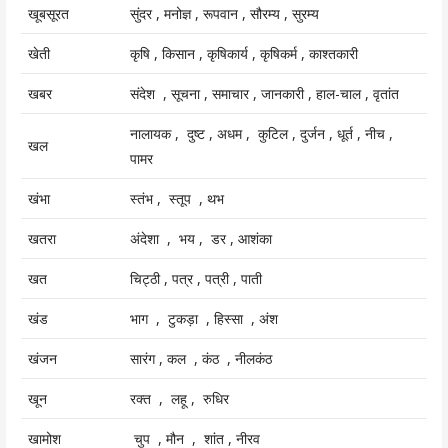
खूबसूरत
सुंदर , मनोज्ञ , रूपवान , सौरम्य , सुरम्य
खेती
कृषि , किसान , कृषिकार्य , कृषिकर्म , काश्तकारी
खबर
संदेश , सूचना , समाचार , जानकारी , हाल-चाल , वृतांत
नालायक , दुष्ट , अधम , कुटिल , दुर्जन , धूर्त , नीच ,
खल
पामर
खंभा
स्तंभ , स्तूप , थभ
खतरा
अंदेशा , भय , डर , आशंका
खत
चिट्ठी , पत्र , पत्री , पाती
खंड
भाग , टुकड़ा , हिस्सा , अंश
खंजन
सारंग , कल , कंठ , नीलकंठ
खून
रक्त , लहू , रुधिर
खामोश
चुप , मौन , शांत , नीरव