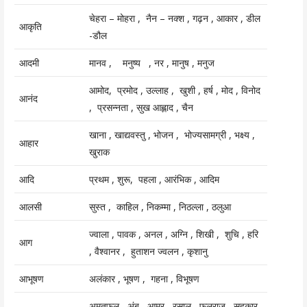
चेहरा – मोहरा , नैन – नक्श , गढ़न , आकार , डील
आकृति
-डौल
आदमी
मानव , मनुष्य , नर , मानुष , मनुज
आमोद, प्रमोद , उल्लाह , खुशी , हर्ष , मोद , विनोद
आनंद
, प्रसन्नता , सुख आह्लाद , चैन
खाना , खाद्यवस्तु , भोजन , भोज्यसामग्री , भक्ष्य ,
आहार
खुराक
आदि
प्रथम , शुरू, पहला , आरंभिक , आदिम
आलसी
सुस्त , काहिल , निकम्मा , निठल्ला , ठलुआ
ज्वाला , पावक , अनल , अग्नि , शिखी , शुचि , हरि
आग
, वैश्वानर , हुताशन ज्वलन , कृशानु
आभूषण
अलंकार , भूषण , गहना , विभूषण
अमृतफल , अंब , आम्र , रसाल , फलराज , सहकार