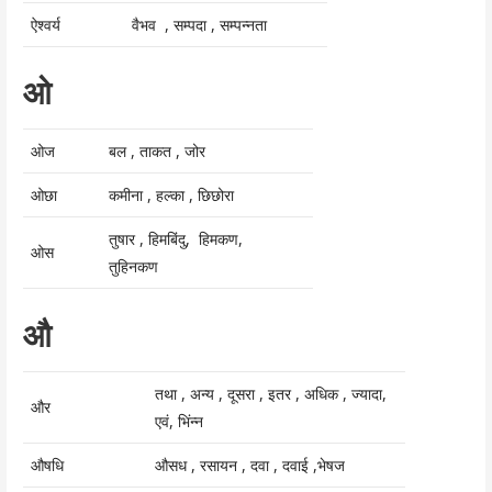
ऐश्वर्य
वैभव , सम्पदा , सम्पन्नता
ओ
ओज
बल , ताकत , जोर
ओछा
कमीना , हल्का , छिछोरा
तुषार , हिमबिंदु, हिमकण,
ओस
तुहिनकण
औ
तथा , अन्य , दूसरा , इतर , अधिक , ज्यादा,
और
एवं, भिंन्न
औषधि
औसध , रसायन , दवा , दवाई ,भेषज