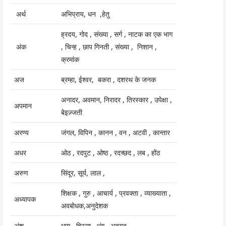
अर्थ
अभिप्राय, धन ,हेतु
ह्रदय, गोद , संख्या , सर्ग , नाटक का एक भाग
अंक
, चिन्ह , छाप गिनती , संख्या , निशान ,
क्रमांक
अज
ब्रम्हा, ईश्वर, बकरा , दशरथ के जनक
अनादर, अवमान, निरादर , तिरस्कार , उपेक्षा ,
अपमान
बेइज़्जती
अरण्य
जंगल, विपिन , कानन , वन , अटवी , कान्तार
अधर
ओठ , रदपुट , ओष्ठ , रदच्छद , लब , होंठ
अरुण
सिंदूर, सूर्य, लाल ,
शिक्षक , गुरु , आचार्य , प्रवक्ता , व्याख्याता ,
अध्यापक
अवबोधक,अनुदेशक
अंश
भाग , हिस्सा , भंग , अवयव