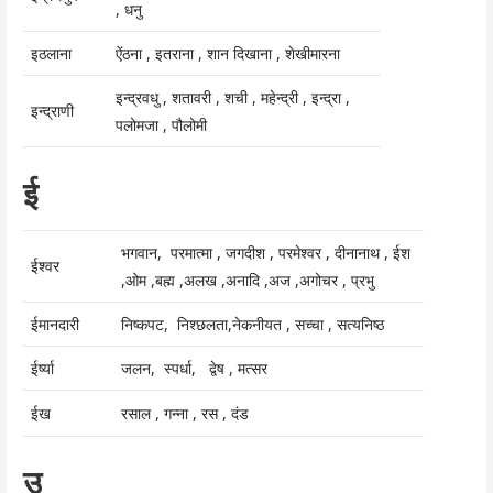
, धनु
इठलाना
ऐंठना , इतराना , शान दिखाना , शेखीमारना
इन्द्रवधु , शतावरी , शची , महेन्द्री , इन्द्रा ,
इन्द्राणी
पलोमजा , पौलोमी
ई
भगवान, परमात्मा , जगदीश , परमेश्वर , दीनानाथ , ईश
ईश्वर
,ओम ,बह्म ,अलख ,अनादि ,अज ,अगोचर , प्रभु
ईमानदारी
निष्कपट, निश्छलता,नेकनीयत , सच्चा , सत्यनिष्ठ
ईर्ष्या
जलन, स्पर्धा, द्वेष , मत्सर
ईख
रसाल , गन्ना , रस , दंड
उ