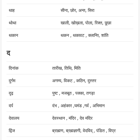
थाह
सीना, छोर, अन्त, सिरा
थोथा
खाली, खोख़ला, पोला, रिक्त, छूछा
थकान
थकन , थकावट , क्लान्ति, शांति
द
दिनांक
तारीख, तिथि, मिति
दुर्गम
अगम्य, विकट , कठिन, दुस्तर
दृढ़
पुष्ट , मजबूत , पक्का, तगड़ा
दर्प
दंभ , अहंकार ,घमंड ,गर्व , अभिमान
देवालय
देवस्थान , मंदिर , देव मंदिर
द्विंज
ब्राह्मण, ब्रह्मज्ञागी, वेदविद् , पंडित , विप्र