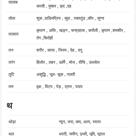
तालाब
सरसी , पुष्कर , छ्द ,दह
तोता
शुक ,दाडिमप्रिय , सुवा , रक्ततुंड ,कीर , सुग्गा
कृपाण , असि , खड्ग , चन्द्रहास , करौली , कृपाण ,शमशीर ,
तलवार
तेग ,सिरोही
तन
शरीर , काया , जिस्म , देह , वपु
तरंग
हिलोर , लहर , ऊर्मि , मोज , वीचि , उल्लोल
तुटि
अशुद्धि , भूल- चूक , गलती
तरु
वृक्ष , विटप , पेड़ , द्रुम , पादप
थ
थोड़ा
न्यून, जरा, कम, अल्प, स्वल्प
थल
धरती, जमीन, पृथ्वी, भूमि, भूतल