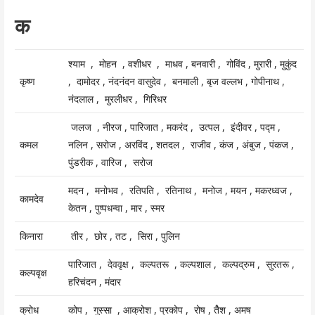
क
श्याम , मोहन , वशीधर , माधव , बनवारी , गोविंद , मुरारी , मुकुंद
कृष्ण
, दामोदर , नंदनंदन वासुदेव , बनमाली , बृज वल्लभ , गोपीनाथ ,
नंदलाल , मुरलीधर , गिरिधर
जलज , नीरज , पारिजात , मकरंद , उत्पल , इंदीवर , पद्म ,
कमल
नलिन , सरोज , अरविंद , शतदल , राजीव , कंज , अंबुज , पंकज ,
पुंडरीक , वारिज , सरोज
मदन , मनोभव , रतिपति , रतिनाथ , मनोज , मयन , मकरध्वज ,
कामदेव
केतन , पुष्पधन्वा , मार , स्मर
किनारा
तीर , छोर , तट , सिरा , पुलिन
पारिजात , देववृक्ष , कल्पतरू , कल्पशाल , कल्पद्रुम , सुरतरू ,
कल्पवृक्ष
हरिचंदन , मंदार
क्रोध
कोप , गुस्सा , आक्रोश , प्रकोप , रोष , तेैश , अमष