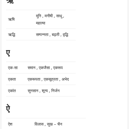
ऋ
मुनि , मनीषी , साधु ,
ऋषि
महात्मा
ऋद्धि
सम्पन्नता , बढ़ती , वृद्धि
ए
एक-सा
समान , एकजैसा , एकरूप
एकता
एकरूपता , एकसूत्रता , अभेद
एकांत
सुनसान , शून्य , निर्जन
ऐ
ऐश
विलास , सुख – चैन