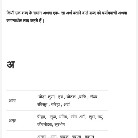
किसी एक शब्द के समान अथवा एक- सा अर्थ बताने वाले शब्द को पर्यायवाची अथवा
समानार्थक शब्द कहते हैं |
अ
घोड़ा, तुरंग, हय , घोटक ,बाजि , सैंधव ,
अश्व
रविसुत , बछेड़ा , अर्दा
पीयूष, सुधा, अमिय, सोम, अमी, शुभा, मधु,
अमृत
जीवनोदक, सुरभोग
अनल , आग , पावक , ज्वाला , कृशानु ,