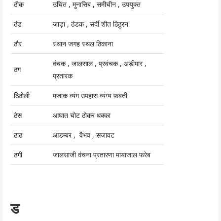
ठीक
उचित , मुनासिब , समीचीन , उपयुक्त
ठंड
जाड़ा , ठंडक , सर्दी शीत ठिठुरन
ठौर
स्थान जगह स्थल ठिकाना
वंचक , जालसाल , प्रवंचक , अड़ीमार ,
ठग
प्रतारक
ठिठोली
मजाक व्यंग उपहास व्यंग्य फ़बती
ठेस
आघात चोट ठोकर धक्का
ठाठ
आडम्बर , वैभव , सजावट
ठगी
जालसाजी वंचना प्रतारणा मायाजाल फरेब
ड