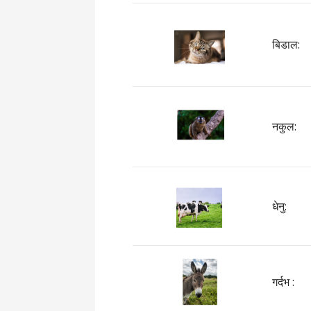
बिडाल:
नकुल:
धेनु:
गर्दभ :