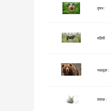
वृषभ :
महिषी
भळ्लूक :
शशक :