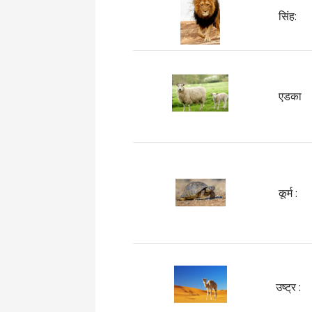
सिंह:
एडका
कूर्म :
उष्ट्र :