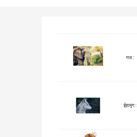
गज :
ईहामृग :