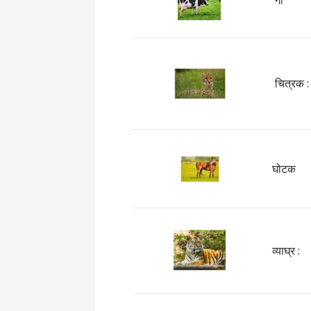
गौ
चित्रक :
घोटक
व्याघ्र :