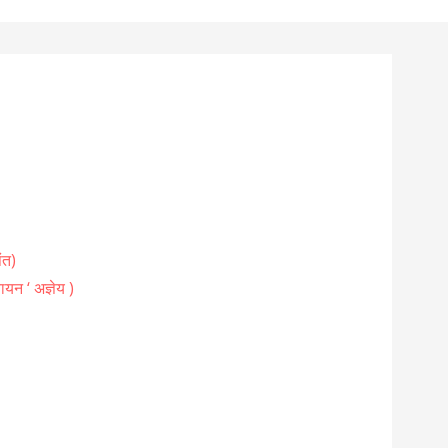
ंत)
ायन ‘ अज्ञेय )